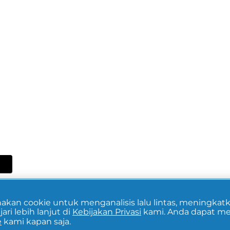
an cookie untuk menganalisis lalu lintas, meningkatk
ri lebih lanjut di
Kebijakan Privasi
kami. Anda dapat m
e
kami kapan saja.