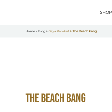
Skip to
main
content
SHOP
Home
 > 
Blog
 > 
Gaya Rambut
 > The Beach bang
THE BEACH BANG