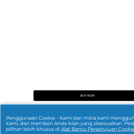
BUY NOW
PRO-V SUPER NOURISHING DAMAGE
Penggunaan Cookie - Kami dan mitra kami menggunak
REPAIR CONDITIONER
kami, dan memberi Anda iklan yang disesuaikan. Pelaja
pilihan lebih khusus di
Alat Bantu Persetujuan Cooki