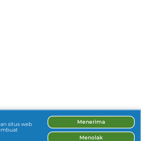
Menerima
an situs web
embuat
Menolak