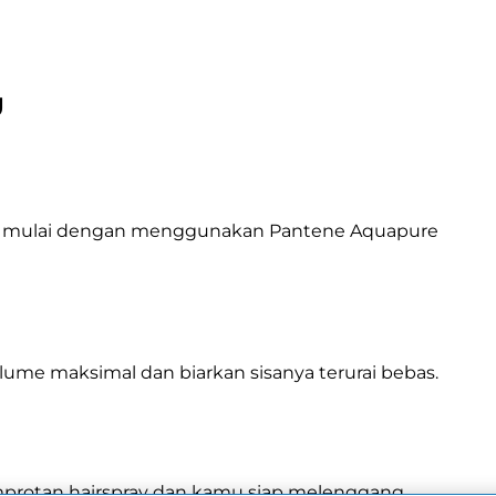
U
adi mulai dengan menggunakan Pantene Aquapure 
olume maksimal dan biarkan sisanya terurai bebas.
protan hairspray dan kamu siap melenggang 