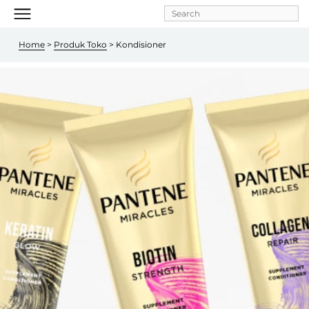
Skip to
main
content
Home
 > 
Produk Toko
 > Kondisioner