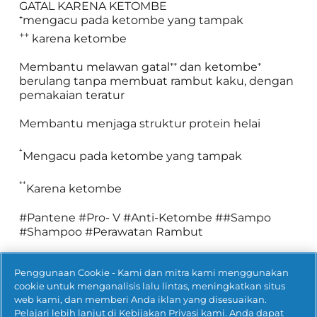
GATAL KARENA KETOMBE

++
 karena ketombe

Membantu melawan gatal⁺⁺ dan ketombe⁺ 
berulang tanpa membuat rambut kaku, dengan 
pemakaian teratur

Membantu menjaga struktur protein helai

⁺
Mengacu pada ketombe yang tampak

⁺⁺
Karena ketombe

#Pantene #Pro- V #Anti-Ketombe ##Sampo 
#Shampoo #Perawatan Rambut
BUY NOW
Penggunaan Cookie - Kami dan mitra kami menggunakan
cookie untuk menganalisis lalu lintas, meningkatkan situs
web kami, dan memberi Anda iklan yang disesuaikan.
Pelajari lebih lanjut di
Kebijakan Privasi
kami. Anda dapat