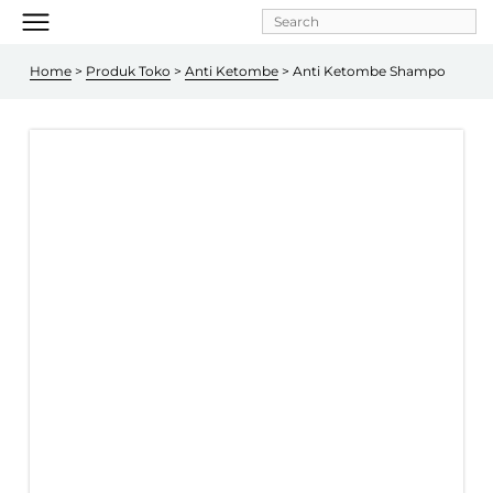
Skip to
main
content
Home
 > 
Produk Toko
 > 
Anti Ketombe
 > Anti Ketombe Shampo